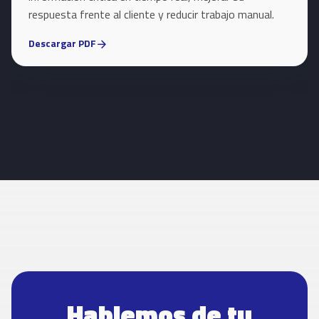
respuesta frente al cliente y reducir trabajo manual.
Descargar PDF
arrow_forward
Hablemos de tu