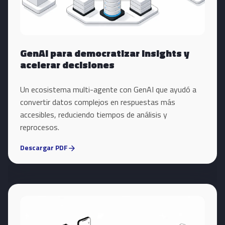
GenAI para democratizar insights y
acelerar decisiones
Un ecosistema multi-agente con GenAI que ayudó a
convertir datos complejos en respuestas más
accesibles, reduciendo tiempos de análisis y
reprocesos.
Descargar PDF
arrow_forward