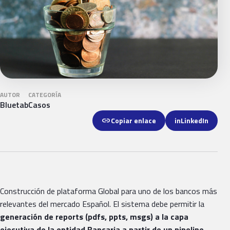
AUTOR
CATEGORÍA
Bluetab
Casos
link
Copiar enlace
in
LinkedIn
Construcción de plataforma Global para uno de los bancos más
relevantes del mercado Español. El sistema debe permitir la
generación de reports (pdfs, ppts, msgs) a la capa
ejecutiva de la entidad Bancaria a partir de un pipeline