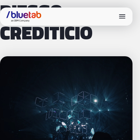
RIESGO
menu
CREDITICIO