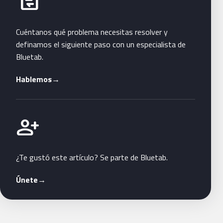
business_messages
Cuéntanos qué problema necesitas resolver y
definamos el siguiente paso con un especialista de
Bluetab.
Hablemos
→
Únete a Bluetab
person_add
¿Te gustó este artículo? Se parte de Bluetab.
Únete
→