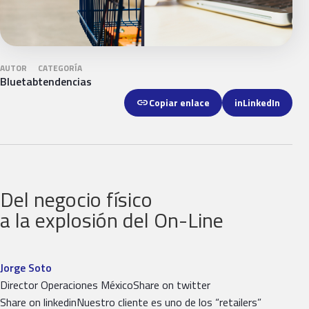
AUTOR
CATEGORÍA
Bluetab
tendencias
link
Copiar enlace
in
LinkedIn
Del negocio físico
a la explosión del On-Line
Jorge Soto
Director Operaciones MéxicoShare on twitter
Share on linkedinNuestro cliente es uno de los “retailers”