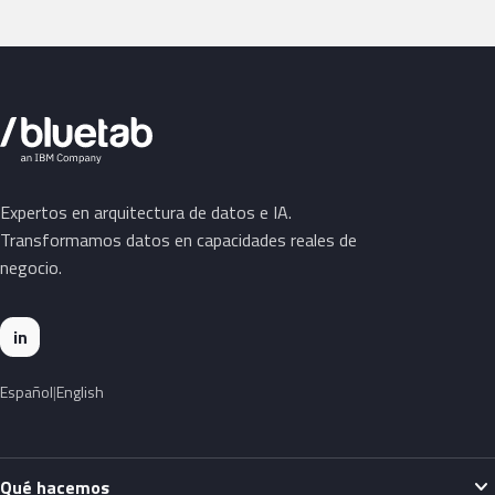
Expertos en arquitectura de datos e IA.
Transformamos datos en capacidades reales de
negocio.
in
Español
English
expand_more
Qué hacemos