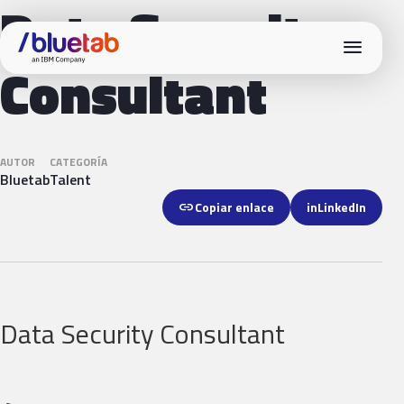
Data Security
menu
Consultant
AUTOR
CATEGORÍA
Bluetab
Talent
link
Copiar enlace
in
LinkedIn
Data Security Consultant