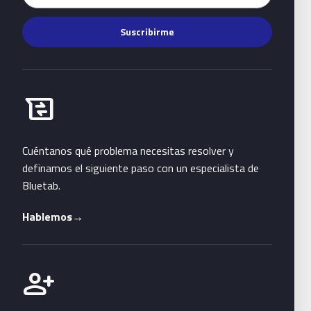
Suscribirme
Habla con Bluetab
business_messages
Cuéntanos qué problema necesitas resolver y
definamos el siguiente paso con un especialista de
Bluetab.
Hablemos
→
Únete a Bluetab
person_add