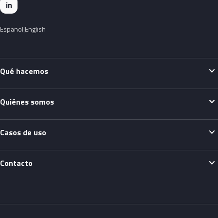
in
Español
English
expand_more
Qué hacemos
expand_more
Quiénes somos
expand_more
Casos de uso
expand_more
Contacto