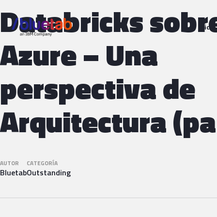
Databricks sobr
Inicio
Azure – Una
perspectiva de
Arquitectura (pa
AUTOR
CATEGORÍA
Bluetab
Outstanding