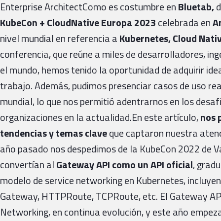
Enterprise ArchitectComo es costumbre en
Bluetab,
d
KubeCon + CloudNative Europa 2023
celebrada en
A
nivel mundial en referencia a
Kubernetes, Cloud Nati
conferencia, que reúne a miles de desarrolladores, in
el mundo, hemos tenido la oportunidad de adquirir id
trabajo. Además, pudimos presenciar casos de uso real
mundial, lo que nos permitió adentrarnos en los desa
organizaciones en la actualidad.En este artículo,
nos 
tendencias y temas clave
que captaron nuestra atenc
año pasado nos despedimos de la KubeCon 2022 de Va
convertían al
Gateway API como un API oficial
, grad
modelo de service networking en Kubernetes, incluy
Gateway, HTTPRoute, TCPRoute, etc. El Gateway API 
Networking, en continua evolución, y este año empez