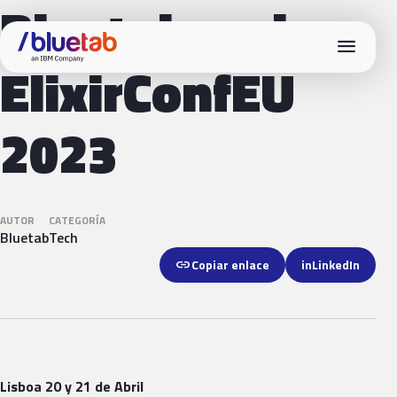
Bluetab en la
menu
ElixirConfEU
2023
AUTOR
CATEGORÍA
Bluetab
Tech
link
Copiar enlace
in
LinkedIn
Lisboa 20 y 21 de Abril