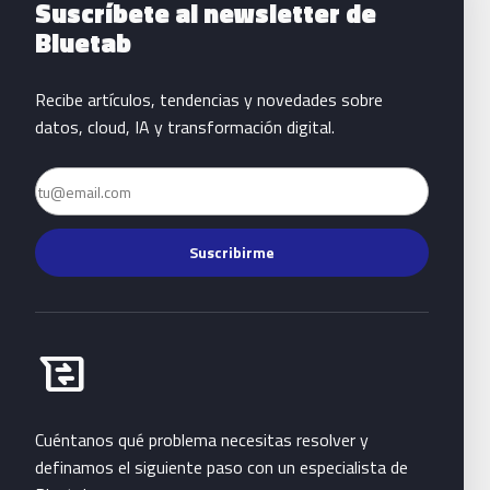
Suscríbete al newsletter de
Bluetab
Recibe artículos, tendencias y novedades sobre
datos, cloud, IA y transformación digital.
Email
Suscribirme
Habla con Bluetab
business_messages
Cuéntanos qué problema necesitas resolver y
definamos el siguiente paso con un especialista de