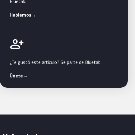
Bluetab.
Hablemos
→
Únete a Bluetab
person_add
¿Te gustó este artículo? Se parte de Bluetab.
Únete
→