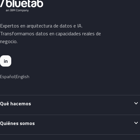
Expertos en arquitectura de datos e IA.
Transformamos datos en capacidades reales de
negocio.
in
Español
English
expand_more
Qué hacemos
expand_more
Quiénes somos