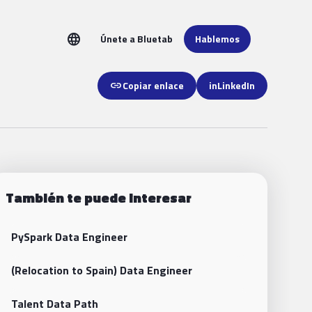
language
Únete a Bluetab
Hablemos
link
Copiar enlace
in
LinkedIn
También te puede interesar
PySpark Data Engineer
(Relocation to Spain) Data Engineer
Talent Data Path