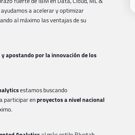
brazo fuerte de IBM en Data, Cloud, ML &
, ayudamos a acelerar y optimizar
cando al máximo las ventajas de su
y apostando por la innovación de los
alytics
estamos buscando
a participar en
proyectos a nivel nacional
ximo.
nted Analytics
al más estilo Bluetab.