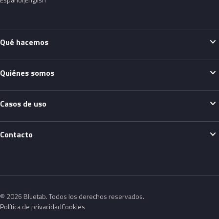
expand_more
Qué hacemos
expand_more
Quiénes somos
expand_more
Casos de uso
expand_more
Contacto
© 2026 Bluetab. Todos los derechos reservados.
Política de privacidad
Cookies