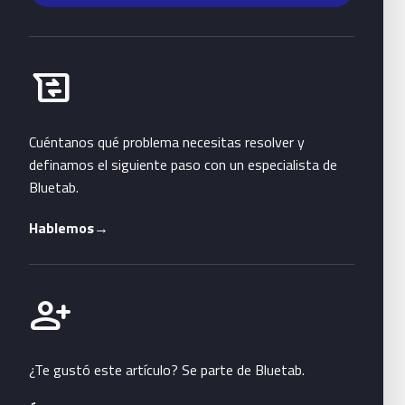
Habla con Bluetab
business_messages
Cuéntanos qué problema necesitas resolver y
definamos el siguiente paso con un especialista de
Bluetab.
Hablemos
→
Únete a Bluetab
person_add
¿Te gustó este artículo? Se parte de Bluetab.