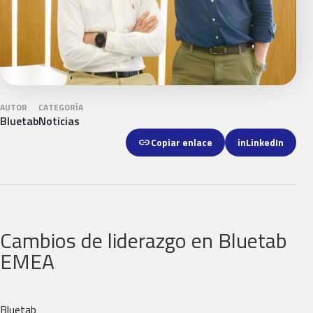
AUTOR
CATEGORÍA
Bluetab
Noticias
link
Copiar enlace
in
LinkedIn
Cambios de liderazgo en Bluetab
EMEA
Bluetab