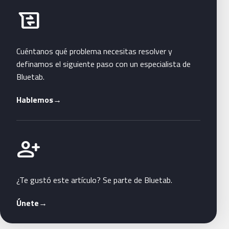
Habla con Bluetab
business_messages
Cuéntanos qué problema necesitas resolver y
definamos el siguiente paso con un especialista de
Bluetab.
Hablemos
→
Únete a Bluetab
person_add
¿Te gustó este artículo? Se parte de Bluetab.
Únete
→