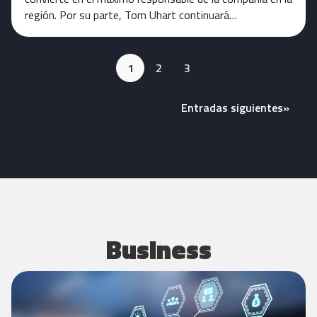
región. Por su parte, Tom Uhart continuará…
1
2
3
Entradas siguientes
»
Business