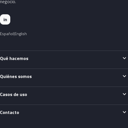
negocio.
in
Español
English
expand_more
Qué hacemos
expand_more
Quiénes somos
expand_more
Casos de uso
expand_more
Contacto