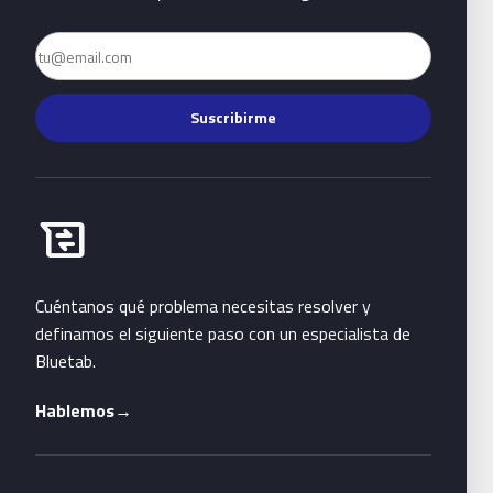
Email
Suscribirme
Habla con Bluetab
business_messages
Cuéntanos qué problema necesitas resolver y
definamos el siguiente paso con un especialista de
Bluetab.
Hablemos
→