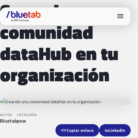
Creando una
menu
comunidad
dataHub en tu
organización
AUTOR
CATEGORÍA
Bluetab
pow
link
Copiar enlace
in
LinkedIn