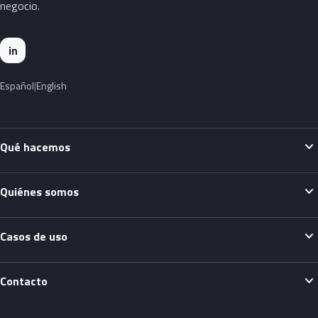
negocio.
in
Español
English
expand_more
Qué hacemos
expand_more
Quiénes somos
expand_more
Casos de uso
expand_more
Contacto