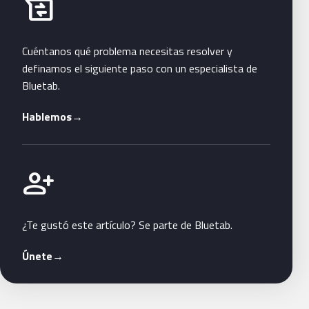
Habla con Bluetab
business_messages
Cuéntanos qué problema necesitas resolver y
definamos el siguiente paso con un especialista de
Bluetab.
Hablemos
→
Únete a Bluetab
person_add
¿Te gustó este artículo? Se parte de Bluetab.
Únete
→