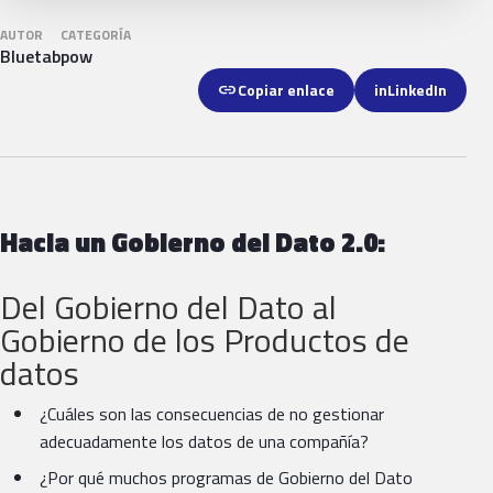
AUTOR
CATEGORÍA
Bluetab
pow
link
Copiar enlace
in
LinkedIn
Hacia un Gobierno del Dato 2.0:
Del Gobierno del Dato al
Gobierno de los Productos de
datos
¿Cuáles son las consecuencias de no gestionar
adecuadamente los datos de una compañía?
¿Por qué muchos programas de Gobierno del Dato