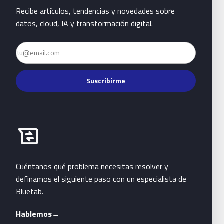
Recibe artículos, tendencias y novedades sobre
datos, cloud, IA y transformación digital.
Email
Suscribirme
Habla con Bluetab
business_messages
Cuéntanos qué problema necesitas resolver y
definamos el siguiente paso con un especialista de
Bluetab.
Hablemos
→