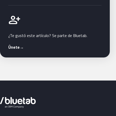
Únete a Bluetab
person_add
¿Te gustó este artículo? Se parte de Bluetab.
Únete
→