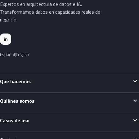
Expertos en arquitectura de datos e IA.
Transformamos datos en capacidades reales de
negocio.
in
Español
English
expand_more
Qué hacemos
expand_more
Quiénes somos
expand_more
Casos de uso