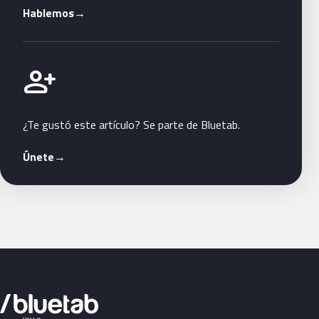
Hablemos
→
Únete a Bluetab
person_add
¿Te gustó este artículo? Se parte de Bluetab.
Únete
→