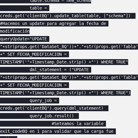
            table.schema = new_schema

            table = 
creds.get('clientBQ').update_table(table, ["schema"])  

#Hacemos un update para agregar la fecha de 
modificación

queryUpdate="UPDATE 
"+str(props.get('DataSet_BQ'))+"."+str(props.get('Tabla'
+" SET FECHA_MODIFICACION = 
TIMESTAMP('"+Timestamp_Date.strip() +"') WHERE TRUE"

            dml_statement = ("UPDATE 
"+str(props.get('DataSet_BQ'))+"."+str(props.get('Tabla'
+" SET FECHA_MODIFICACION = 
TIMESTAMP('"+Timestamp_Date.strip() +"') WHERE TRUE")

            query_job = 
creds.get('clientBQ').query(dml_statement)  

            query_job.result()  

                     #Seteamos la variable 
exit_codeBQ en 1 para validar que la carga fue 