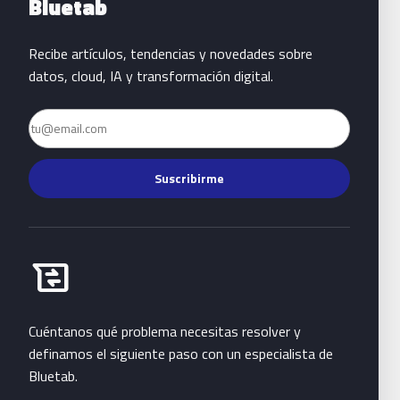
Bluetab
Recibe artículos, tendencias y novedades sobre
datos, cloud, IA y transformación digital.
Email
Suscribirme
Habla con Bluetab
business_messages
Cuéntanos qué problema necesitas resolver y
definamos el siguiente paso con un especialista de
Bluetab.