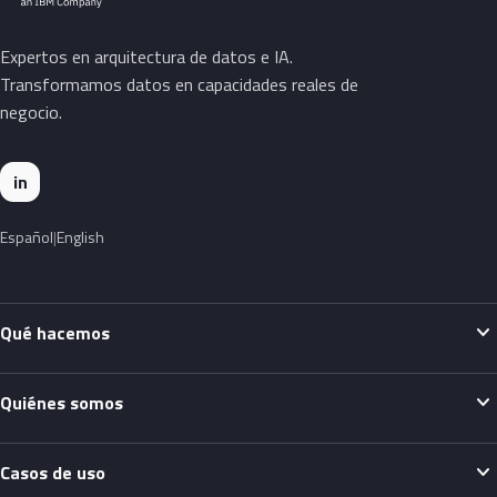
Expertos en arquitectura de datos e IA.
Transformamos datos en capacidades reales de
negocio.
in
Español
English
expand_more
Qué hacemos
expand_more
Quiénes somos
expand_more
Casos de uso