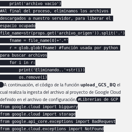
    print('archivo vacio')

#Al final del proceso, eliminamos los archivos 
descargados a nuestro servidor, para liberar el 
espacio ocupado

file_name=str(props.get('archivo_origen')).split('.')

    fname = file_name[0]+'.*'

    r = glob.glob(fname) #función usada por python 
para buscar archivos

    for i in r:

        print('Eliminando..'+str(i))

        os.remove(i)

A continuación, el código de la función
upload_GCS_BQ
el
cual realiza la ingesta del archivo al proyecto de Google Cloud
definido en el archivo de configuración.
#Librerias de GCP 

from google.cloud import bigquery

from google.cloud import storage

from google.api_core.exceptions import BadRequest

from google.cloud.exceptions import NotFound
