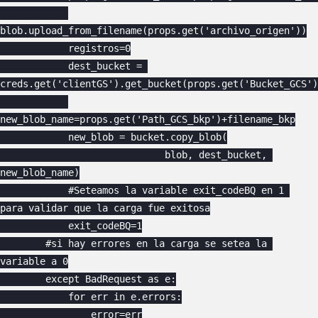
blob.upload_from_filename(props.get('archivo_origen'))

            registros=0

            dest_bucket = 
creds.get('clientGS').get_bucket(props.get('Bucket_GCS')
new_blob_name=props.get('Path_GCS_bkp')+filename_bkp

            new_blob = bucket.copy_blob(

                             blob, dest_bucket, 
new_blob_name)

            #Seteamos la variable exit_codeBQ en 1 
para validar que la carga fue exitosa

            exit_codeBQ=1

        #si hay errores en la carga se setea la 
variable a 0

        except BadRequest as e:

            for err in e.errors:

                error=err
