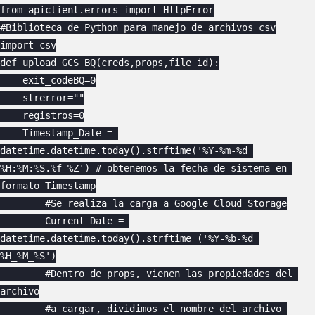
from apiclient.errors import HttpError

#Biblioteca de Python para manejo de archivos csv

import csv

def upload_GCS_BQ(creds,props,file_id):

    exit_codeBQ=0

    strerror=""

    registros=0

    Timestamp_Date = 
datetime.datetime.today().strftime('%Y-%m-%d 
%H:%M:%S.%f %Z') # obtenemos la fecha de sistema en 
formato Timestamp

        #Se realiza la carga a Google Cloud Storage

        Current_Date = 
datetime.datetime.today().strftime ('%Y-%b-%d 
%H_%M_%S')

        #Dentro de props, vienen las propiedades del 
archivo

        #a cargar, dividimos el nombre del archivo 