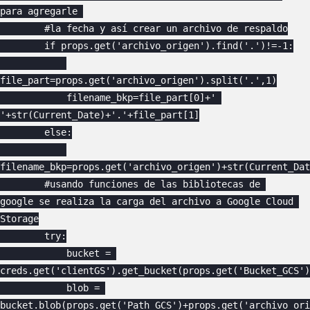
para agregarle 

        #la fecha y así crear un archivo de respaldo

        if props.get('archivo_origen').find('.')!=-1:

file_part=props.get('archivo_origen').split('.',1)

            filename_bkp=file_part[0]+' 
'+str(Current_Date)+'.'+file_part[1]

        else:

filename_bkp=props.get('archivo_origen')+str(Current_Dat
        #usando funciones de las bibliotecas de 
google se realiza la carga del archivo a Google Cloud 
Storage

        try:

            bucket = 
creds.get('clientGS').get_bucket(props.get('Bucket_GCS'))   
            blob = 
bucket.blob(props.get('Path_GCS')+props.get('archivo_ori