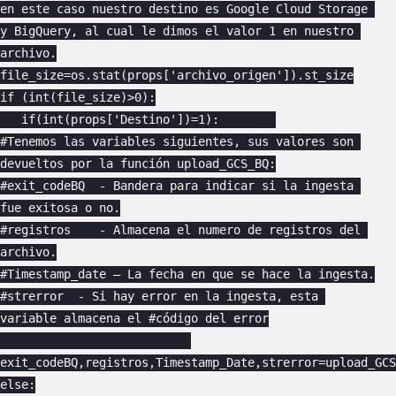
en este caso nuestro destino es Google Cloud Storage 
y BigQuery, al cual le dimos el valor 1 en nuestro 
archivo.

file_size=os.stat(props['archivo_origen']).st_size

if (int(file_size)>0):

   if(int(props['Destino'])=1):        

#Tenemos las variables siguientes, sus valores son 
devueltos por la función upload_GCS_BQ:

#exit_codeBQ  - Bandera para indicar si la ingesta 
fue exitosa o no.

#registros    - Almacena el numero de registros del 
archivo.

#Timestamp_date – La fecha en que se hace la ingesta.

#strerror  - Si hay error en la ingesta, esta 
variable almacena el #código del error

exit_codeBQ,registros,Timestamp_Date,strerror=upload_GCS
else:
