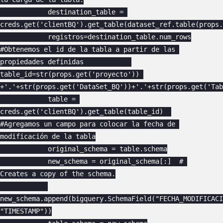
            destination_table = 
creds.get('clientBQ').get_table(dataset_ref.table(props.
            registros=destination_table.num_rows

#Obtenemos el id de la tabla a partir de las 
propiedades definidas            

table_id=str(props.get('proyecto')) 
+'.'+str(props.get('DataSet_BQ'))+'.'+str(props.get('Tab
            table = 
creds.get('clientBQ').get_table(table_id)  

#Agregamos un campo para colocar la fecha de 
modificación de la tabla

            original_schema = table.schema

            new_schema = original_schema[:]  # 
Creates a copy of the schema.

new_schema.append(bigquery.SchemaField("FECHA_MODIFICACI
"TIMESTAMP"))
