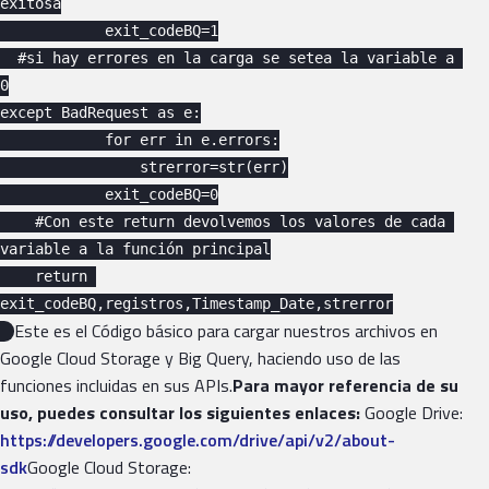
exitosa

            exit_codeBQ=1

  #si hay errores en la carga se setea la variable a 
0

except BadRequest as e:

            for err in e.errors:

                strerror=str(err)

            exit_codeBQ=0

    #Con este return devolvemos los valores de cada 
variable a la función principal

    return 
exit_codeBQ,registros,Timestamp_Date,strerror

Este es el Código básico para cargar nuestros archivos en
Google Cloud Storage y Big Query, haciendo uso de las
funciones incluidas en sus APIs.
Para mayor referencia de su
uso, puedes consultar los siguientes enlaces:
Google Drive:
https://developers.google.com/drive/api/v2/about-
sdk
Google Cloud Storage: