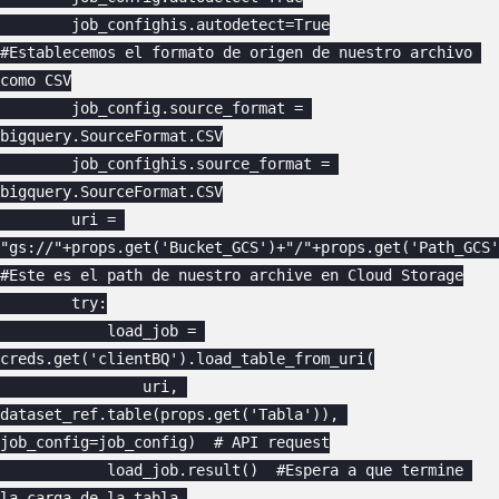
        job_confighis.autodetect=True

#Establecemos el formato de origen de nuestro archivo 
como CSV

        job_config.source_format = 
bigquery.SourceFormat.CSV

        job_confighis.source_format = 
bigquery.SourceFormat.CSV

        uri = 
"gs://"+props.get('Bucket_GCS')+"/"+props.get('Path_GCS'
#Este es el path de nuestro archive en Cloud Storage

        try:

            load_job = 
creds.get('clientBQ').load_table_from_uri(

                uri, 
dataset_ref.table(props.get('Tabla')), 
job_config=job_config)  # API request

            load_job.result()  #Espera a que termine 
la carga de la tabla.
