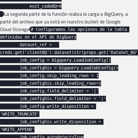
            exit_codeBQ=0

La segunda parte de la función realiza la carga a BigQuery, a
partir del archivo que ya está en nuestro bucket de Google
Cloud Storage
# Configuramos las opciones de la tabla 
definidas en el API de BigQuery

        dataset_ref =   
creds.get('clientBQ').dataset(str(props.get('DataSet_BQ'
        job_config = bigquery.LoadJobConfig()

        job_confighis = bigquery.LoadJobConfig()

        job_config.skip_leading_rows = 1

        job_confighis.skip_leading_rows=1

        job_config.field_delimiter = '|'

        job_confighis.field_delimiter = '|'

        job_config.write_disposition = 
'WRITE_TRUNCATE'

        job_confighis.write_disposition = 
'WRITE_APPEND'

        job_config.autodetect=True
