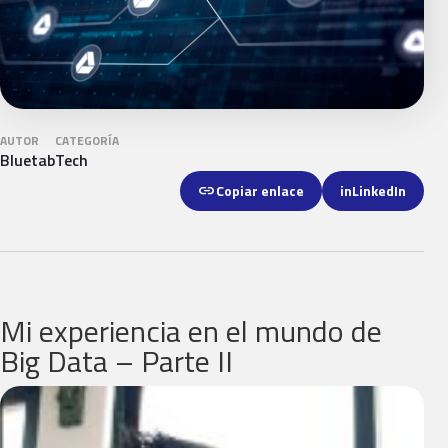
AUTOR
CATEGORÍA
Bluetab
Tech
link
Copiar enlace
in
LinkedIn
Mi experiencia en el mundo de
Big Data – Parte II