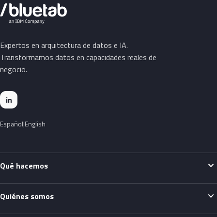
Expertos en arquitectura de datos e IA.
Transformamos datos en capacidades reales de
negocio.
in
Español
English
expand_more
Qué hacemos
expand_more
Quiénes somos