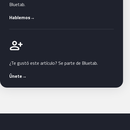
Bluetab.
Hablemos
→
Únete a Bluetab
person_add
¿Te gustó este artículo? Se parte de Bluetab.
Únete
→