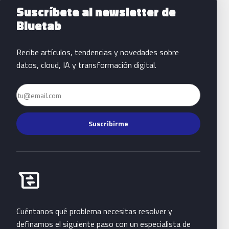
Suscríbete al newsletter de
Bluetab
Recibe artículos, tendencias y novedades sobre
datos, cloud, IA y transformación digital.
Email
Suscribirme
Habla con Bluetab
business_messages
Cuéntanos qué problema necesitas resolver y
definamos el siguiente paso con un especialista de