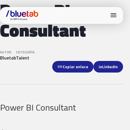
Power BI
menu
Consultant
AUTOR
CATEGORÍA
Bluetab
Talent
link
Copiar enlace
in
LinkedIn
Power BI Consultant